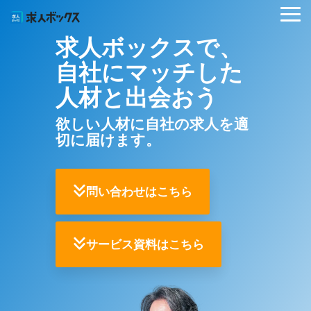
Skip
Tog
to
Me
the
求人ボックスで、
main
content.
自社にマッチした
人材と出会おう
欲しい人材に自社の求人を適
切に届けます。
問い合わせはこちら
サービス資料はこちら